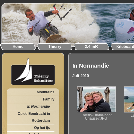
Home
Thierry
2.4 mR
Kiteboar
In Normandie
Juli 2010
Mountains
Family
In Normandie
Op de Eendracht in
Thierry-Diana-boot
La
Chausey.JPG
Rotterdam
Op het ijs