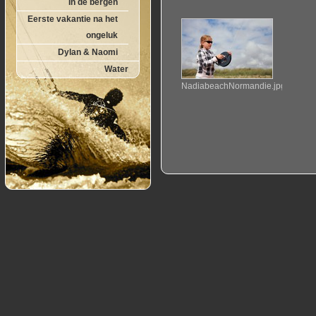
In de bergen
Eerste vakantie na het
ongeluk
Dylan & Naomi
Water
NadiabeachNormandie.jpg