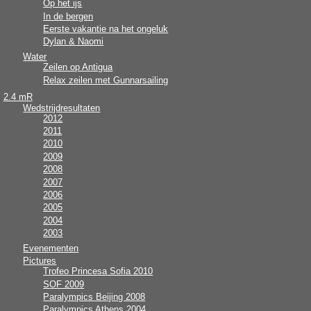
Op het ijs
In de bergen
Eerste vakantie na het ongeluk
Dylan & Naomi
Water
Zeilen op Antigua
Relax zeilen met Gunnarsailing
2.4 mR
Wedstrijdresultaten
2012
2011
2010
2009
2008
2007
2006
2005
2004
2003
Evenementen
Pictures
Trofeo Princesa Sofia 2010
SOF 2009
Paralympics Beijing 2008
Paralympics Athens 2004