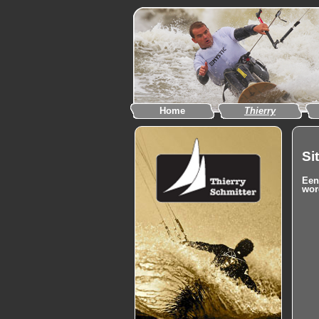
Home
Thierry
Si
Een
wor