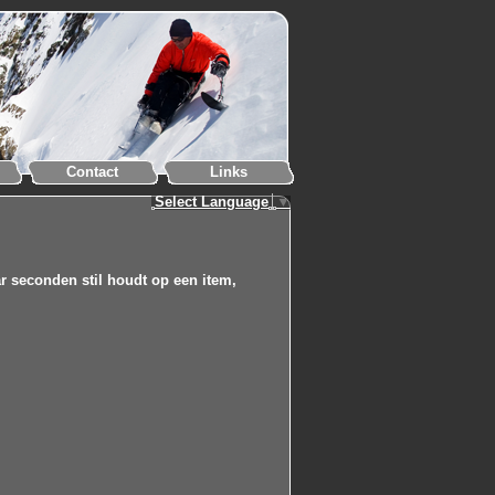
Contact
Links
Select Language
▼
r seconden stil houdt op een item,