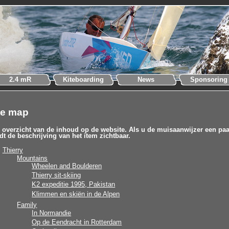
2.4 mR
Kiteboarding
News
Sponsoring
te map
 overzicht van de inhoud op de website. Als u de muisaanwijzer een paa
dt de beschrijving van het item zichtbaar.
Thierry
Mountains
Wheelen and Boulderen
Thierry sit-skiing
K2 expeditie 1995, Pakistan
Klimmen en skiën in de Alpen
Family
In Normandie
Op de Eendracht in Rotterdam